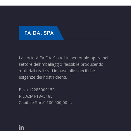
FA.DA. SPA
La società FA.DA. S.p.A. Unipersonale opera nel
settore dell’imballaggio flessibile producendo
materiali realizzati in base alle specifiche
esigenze dei nostri clienti.
P.Iva 12285000159
R.E.A.:MI-1845185
Capitale Soc.€ 100.000,00 I.v