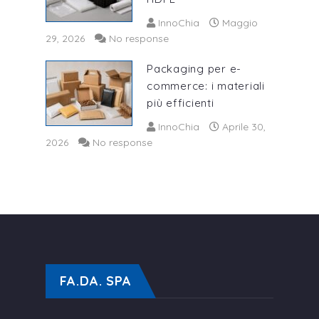
InnoChia
Maggio
29, 2026
No response
Packaging per e-
commerce: i materiali
più efficienti
InnoChia
Aprile 30,
2026
No response
FA.DA. SPA