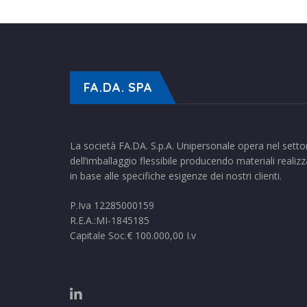
FA.DA. SPA
La società FA.DA. S.p.A. Unipersonale opera nel setto
dell’imballaggio flessibile producendo materiali realizz
in base alle specifiche esigenze dei nostri clienti.
P.Iva 12285000159
R.E.A.:MI-1845185
Capitale Soc.€ 100.000,00 I.v