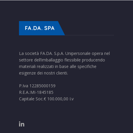
FA.DA. SPA
La società FA.DA. S.p.A. Unipersonale opera nel
settore dell’imballaggio flessibile producendo
materiali realizzati in base alle specifiche
esigenze dei nostri clienti.
P.Iva 12285000159
R.E.A.:MI-1845185
Capitale Soc.€ 100.000,00 I.v