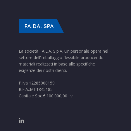
FA.DA. SPA
La società FA.DA. S.p.A. Unipersonale opera nel
settore dell’imballaggio flessibile producendo
materiali realizzati in base alle specifiche
esigenze dei nostri clienti.
P.Iva 12285000159
R.E.A.:MI-1845185
Capitale Soc.€ 100.000,00 I.v