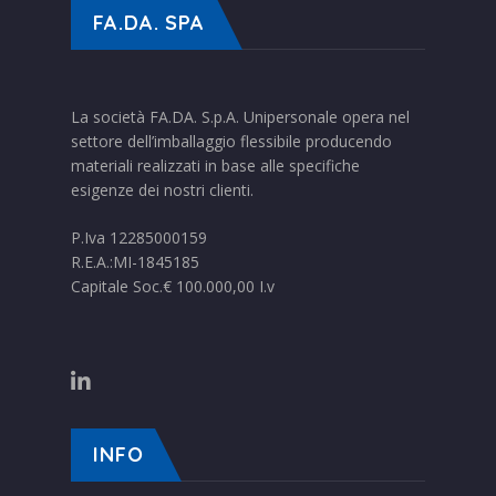
FA.DA. SPA
La società FA.DA. S.p.A. Unipersonale opera nel
settore dell’imballaggio flessibile producendo
materiali realizzati in base alle specifiche
esigenze dei nostri clienti.
P.Iva 12285000159
R.E.A.:MI-1845185
Capitale Soc.€ 100.000,00 I.v
INFO