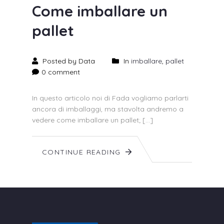
Come imballare un
pallet
Posted by Data
In
imballare
,
pallet
0 comment
In questo articolo noi di Fada vogliamo parlarti
ancora di imballaggi, ma stavolta andremo a
vedere come imballare un pallet; […]
CONTINUE READING