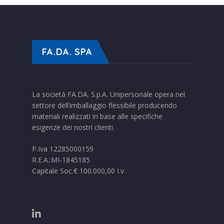
FA.DA. SPA
La società FA.DA. S.p.A. Unipersonale opera nel
settore dell’imballaggio flessibile producendo
materiali realizzati in base alle specifiche
esigenze dei nostri clienti.
P.Iva 12285000159
R.E.A.:MI-1845185
Capitale Soc.€ 100.000,00 I.v