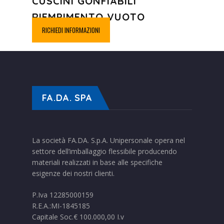
CUSCINI GONFIABILI
RIEMPIMENTO VUOTO
RICHIEDI INFORMAZIONI
FA.DA. SPA
La società FA.DA. S.p.A. Unipersonale opera nel
settore dell’imballaggio flessibile producendo
materiali realizzati in base alle specifiche
esigenze dei nostri clienti.
P.Iva 12285000159
R.E.A.:MI-1845185
Capitale Soc.€ 100.000,00 I.v