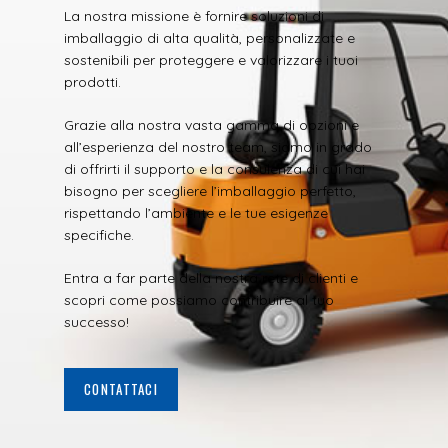
La nostra missione è fornire soluzioni di
imballaggio di alta qualità, personalizzate e
sostenibili per proteggere e valorizzare i tuoi
prodotti.
Grazie alla nostra vasta gamma di opzioni e
all’esperienza del nostro team, siamo in grado
di offrirti il supporto e la consulenza di cui hai
bisogno per scegliere l’imballaggio perfetto,
rispettando l’ambiente e le tue esigenze
specifiche.
Entra a far parte della nostra rete di clienti e
scopri come possiamo contribuire al tuo
successo!
CONTATTACI