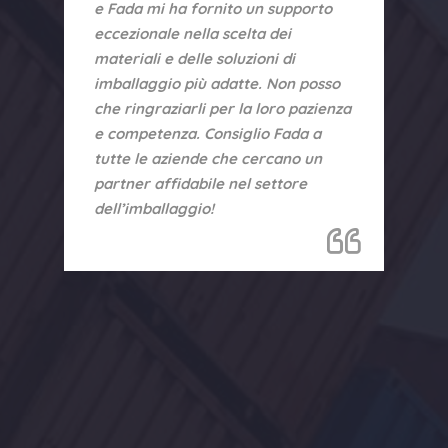
e
e Fada mi ha fornito un supporto
eccezionale nella scelta dei
materiali e delle soluzioni di
imballaggio più adatte. Non posso
che ringraziarli per la loro pazienza
e competenza. Consiglio Fada a
a
tutte le aziende che cercano un
partner affidabile nel settore
dell’imballaggio!