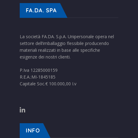
FA.DA. SPA
La società FA.DA. S.p.A. Unipersonale opera nel
settore dell’imballaggio flessibile producendo
materiali realizzati in base alle specifiche
esigenze dei nostri clienti.
P.Iva 12285000159
R.E.A.:MI-1845185
Capitale Soc.€ 100.000,00 I.v
INFO