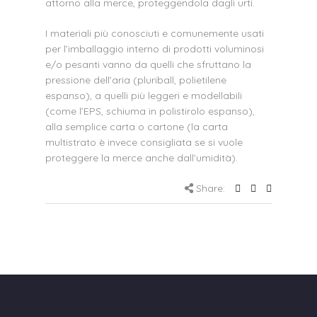
attorno alla merce, proteggendola dagli urti.
I materiali più conosciuti e comunemente usati
per l’imballaggio interno di prodotti voluminosi
e/o pesanti vanno da quelli che sfruttano la
pressione dell’aria (pluriball, polietilene
espanso), a quelli più leggeri e modellabili
(come l’EPS, schiuma in polistirolo espanso),
alla semplice carta o cartone (la carta
multistrato è invece consigliata se si vuole
proteggere la merce anche dall’umidità).
Share: