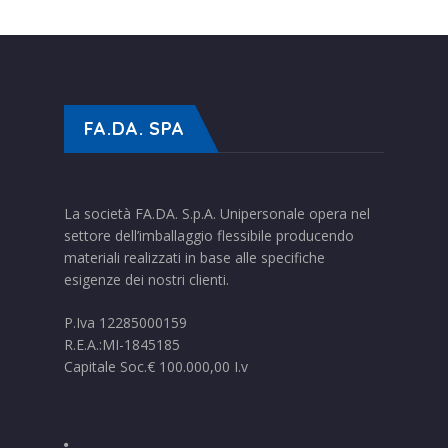
FA.DA. SPA
La società FA.DA. S.p.A. Unipersonale opera nel
settore dell’imballaggio flessibile producendo
materiali realizzati in base alle specifiche
esigenze dei nostri clienti.
P.Iva 12285000159
R.E.A.:MI-1845185
Capitale Soc.€ 100.000,00 I.v