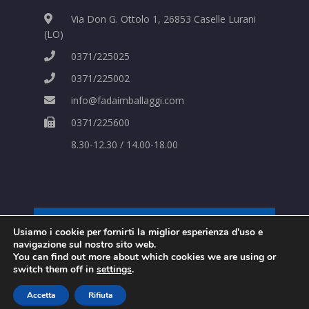
Via Don G. Ottolo 1, 26853 Caselle Lurani
(LO)
0371/225025
0371/225002
info@fadaimballaggi.com
0371/225600
8.30-12.30 / 14.00-18.00
Usiamo i cookie per fornirti la miglior esperienza d'uso e
Strategie Digitali Innovea
navigazione sul nostro sito web.
You can find out more about which cookies we are using or
switch them off in
settings
.
© Copyrights 2026 FA.DA. S.P.A.. Tutti i diritti
Accetta
Rifiuta
riservati.